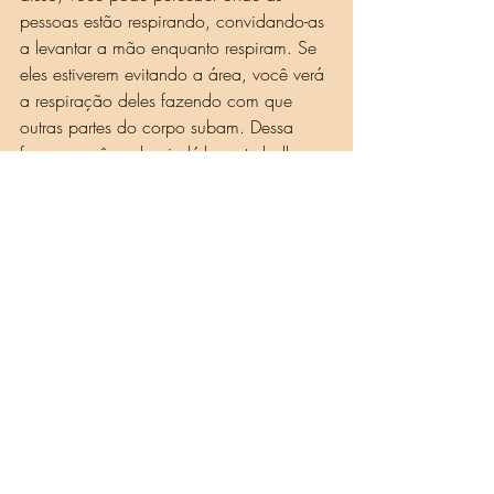
pessoas estão respirando, convidando-as 
a levantar a mão enquanto respiram. Se 
eles estiverem evitando a área, você verá 
a respiração deles fazendo com que 
outras partes do corpo subam. Dessa 
forma, você pode ajudá-los a trabalhar 
para serem específicos sobre para onde 
estão respirando. A origem da respiração 
e do som é muito indicativa e reveladora 
em uma sessão.
Como profissionais, partilhamos o papel 
de investigador com a pessoa que vem 
para um workshop ou sessão. Juntos, 
trabalhamos para ficar curiosos em 
resolver o 'quebra-cabeça' que é a 
pessoa sobre a mesa (ou em pé, se 
estiver em uma oficina). O quebra-
cabeça está entre aspas porque ninguém 